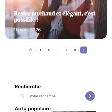
Rester au chaud et élégant, c’est
possible !
11 mars 2026
1
2
…
5
6
7
Recherche
Actu populaire