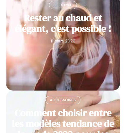
LIFESTYLE
Rester au chaud et
élégant, c’est possible !
11 mars 2026
ACCESSOIRES
Comment choisir entre
les modèles tendance de