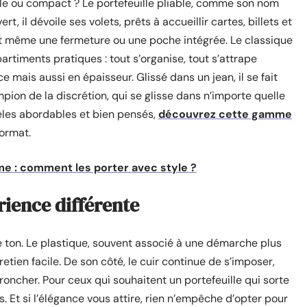
able ou compact ? Le portefeuille pliable, comme son nom
ert, il dévoile ses volets, prêts à accueillir cartes, billets et
nt même une fermeture ou une poche intégrée. Le classique
partiments pratiques : tout s’organise, tout s’attrape
e mais aussi en épaisseur. Glissé dans un jean, il se fait
ion de la discrétion, qui se glisse dans n’importe quelle
èles abordables et bien pensés,
découvrez cette gamme
format.
 : comment les porter avec style ?
ience différente
 ton. Le plastique, souvent associé à une démarche plus
etien facile. De son côté, le cuir continue de s’imposer,
broncher. Pour ceux qui souhaitent un portefeuille qui sorte
és. Et si l’élégance vous attire, rien n’empêche d’opter pour