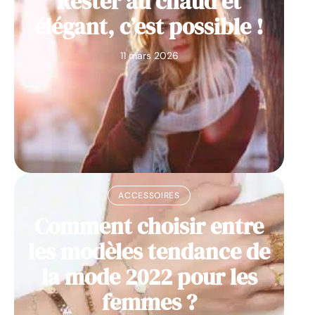
Rester au chaud et
élégant, c’est possible !
11 mars 2026
ACCESSOIRES
Comment choisir entre
les modèles tendance de
la mode 2022 pour les
femmes ?