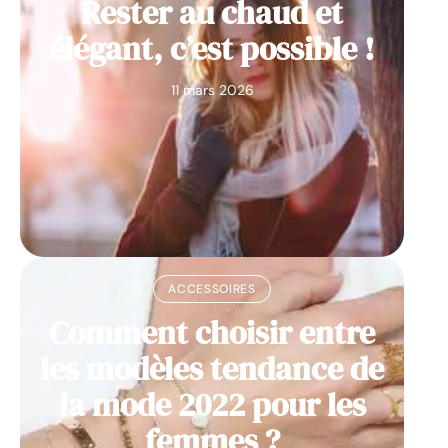
Rester au chaud et
élégant, c’est possible !
11 mars 2026
ACCESSOIRES
Comment choisir entre
les modèles tendance de
la mode 2022 pour les
femmes ?