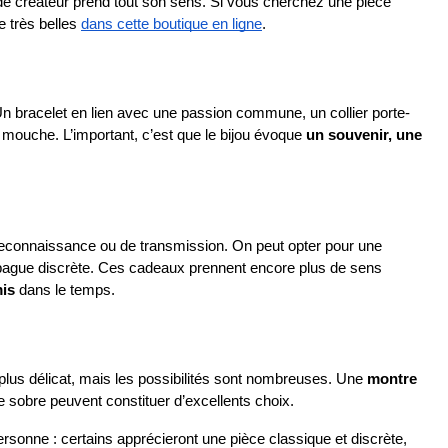
e créateur prend tout son sens. Si vous cherchez une pièce 
 très belles 
dans cette boutique en ligne
.
é. Un bracelet en lien avec une passion commune, un collier porte-
 mouche. L’important, c’est que le bijou évoque 
un souvenir, une 
e reconnaissance ou de transmission. On peut opter pour une 
 bague discrète. Ces cadeaux prennent encore plus de sens 
mis
 dans le temps.
lus délicat, mais les possibilités sont nombreuses. Une 
montre 
re sobre peuvent constituer d’excellents choix.
personne : certains apprécieront une pièce classique et discrète, 