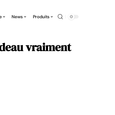
e
News
Produits
adeau vraiment