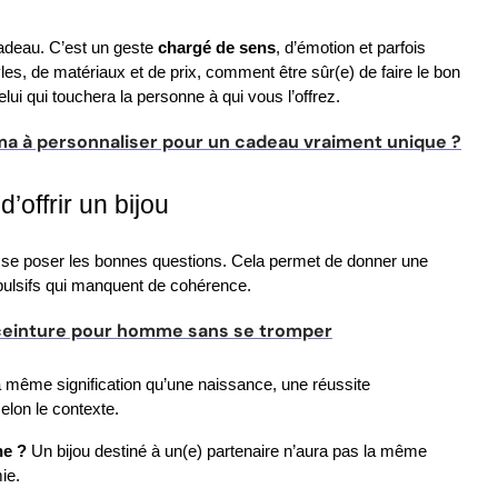
cadeau. C’est un geste 
chargé de sens
, d’émotion et parfois 
s, de matériaux et de prix, comment être sûr(e) de faire le bon 
celui qui touchera la personne à qui vous l’offrez.
a à personnaliser pour un cadeau vraiment unique ?
’offrir un bijou
Avant même de choisir un modèle, il est essentiel de se poser les bonnes questions. Cela permet de donner une 
impulsifs qui manquent de cohérence.
e ceinture pour homme sans se tromper
a même signification qu’une naissance, une réussite 
selon le contexte.
ne ?
 Un bijou destiné à un(e) partenaire n’aura pas la même 
ie.