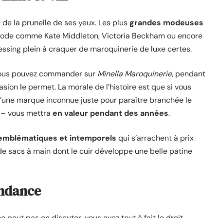
de la prunelle de ses yeux. Les plus
grandes modeuses
 mode comme Kate Middleton, Victoria Beckham ou encore
essing plein à craquer de maroquinerie de luxe certes.
e vous pouvez commander sur
Minella Maroquinerie
, pendant
sion le permet. La morale de l’histoire est que si vous
d’une marque inconnue juste pour paraître branchée le
i – vous mettra
en valeur pendant des années
.
 emblématiques et intemporels
qui s’arrachent à prix
 de sacs à main dont le cuir développe une belle patine
endance
 peut pas en discuter, vous avez tout à fait le droit