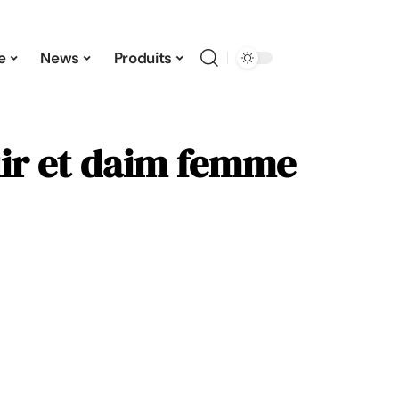
e
News
Produits
uir et daim femme